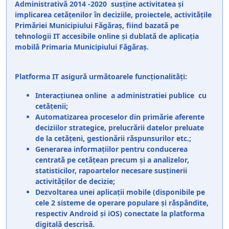
Administrativă 2014 -2020 susține activitatea și
implicarea cetățenilor în deciziile, proiectele, activitățile
Primăriei Municipiului Făgăraș, fiind bazată pe
tehnologii IT accesibile online și dublată de aplicația
mobilă Primaria Municipiului Făgăraș.
Platforma IT asigură următoarele funcționalități:
Interacțiunea online a administratiei publice cu
cetățenii;
Automatizarea proceselor din primărie aferente
deciziilor strategice, prelucrării datelor preluate
de la cetățeni, gestionării răspunsurilor etc.;
Generarea informațiilor pentru conducerea
centrată pe cetățean precum și a analizelor,
statisticilor, rapoartelor necesare susținerii
activităților de decizie;
Dezvoltarea unei aplicații mobile (disponibile pe
cele 2 sisteme de operare populare și răspândite,
respectiv Android și iOS) conectate la platforma
digitală descrisă.