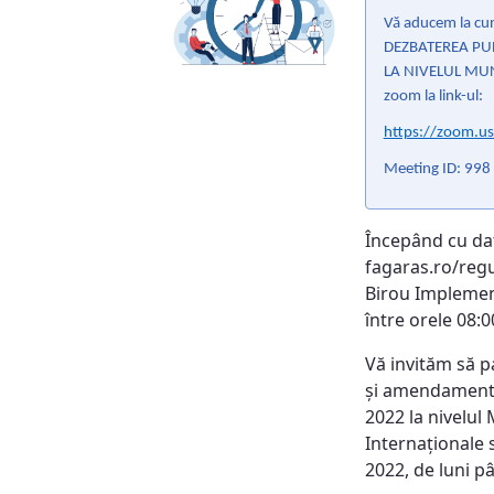
Vă aducem la cuno
DEZBATEREA PU
LA NIVELUL MUNIC
zoom la link-ul:
https://zoom.
Meeting ID: 998
Începând cu dat
fagaras.ro/regul
Birou Implementa
între orele 08:0
Vă invităm să pa
şi amendamente
2022 la nivelul
Internaţionale
2022, de luni pân