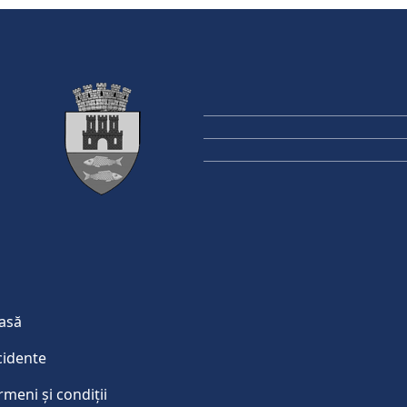
asă
cidente
rmeni și condiții