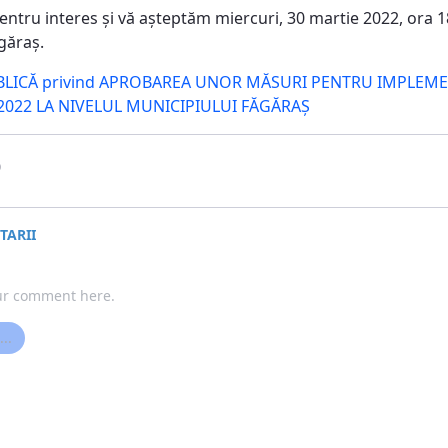
tru interes şi vă aşteptăm miercuri, 30 martie 2022, ora 18:
găraş.
BLICĂ privind APROBAREA UNOR MĂSURI PENTRU IMPLEM
 2022 LA NIVELUL MUNICIPIULUI FĂGĂRAŞ
Media evaluarii este de 0 stele din 5.
0
ARII
..