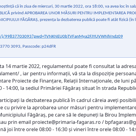
ştinţă că în ziua de miercuri, 30 martie 2022, ora 18:00, va avea loc în sala
BLICĂ privind APROBAREA UNOR MĂSURI PENTRU IMPLEMENTAREA PROCE
IPIULUI FĂGĂRAŞ, prezenţa la dezbaterea publică poate fi atât fizică (în li
us/j/99837703093?pwd=TVNKNEU0bTVFanMya2FJYUVWNlVndz09
 3770 3093, Passcode: p24dFR
a 14 martie 2022, regulamentul poate fi consultat la adresa
ament/ , iar pentru informaţii, vă sta la dispoziţie persoana
re Proiecte de Finanţare, Relaţii Internaţionale, de luni până
0 - 14:00, la sediul Primăriei Făgăraş situat în strada Republici
rticipaţi la dezbaterea publică în cadrul căreia aveţi posibil
 cu privire la aprobarea unor măsuri pentru implementarea
 Municipiului Făgăraş, pe care să le depuneţi la Birou Implem
 sau prin email proiecte@primaria-fagaras.ro / bpfagaras@g
ă joi între orele 08:00 - 16:30 şi vineri între orele 08:00 - 14: