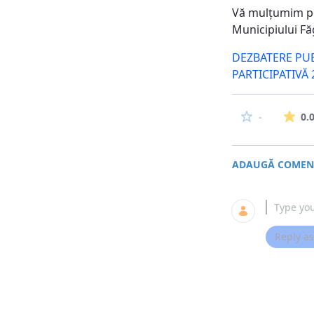
Vă mulţumim pen
Municipiului Fă
DEZBATERE PU
PARTICIPATIVĂ
0.
-
ADAUGĂ COMENT
Reply as.