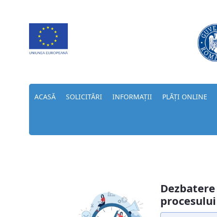
ACASĂ
SOLICITĂRI
INFORMAȚII
PLĂȚI ONLINE
Consultare #2 - e.primaria-fagaras.ro
Dezbatere
procesului