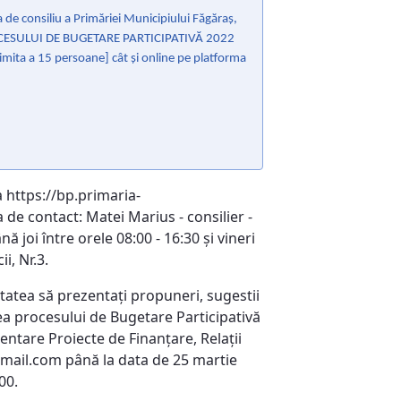
 de consiliu a Primăriei Municipiului Făgăraş,
SULUI DE BUGETARE PARTICIPATIVĂ 2022
mita a 15 persoane] cât şi online pe platforma
 https://bp.primaria-
 de contact: Matei Marius - consilier -
 joi între orele 08:00 - 16:30 şi vineri
i, Nr.3.
itatea să prezentaţi propuneri, sugestii
 procesului de Bugetare Participativă
entare Proiecte de Finanţare, Relaţii
mail.com până la data de 25 martie
00.