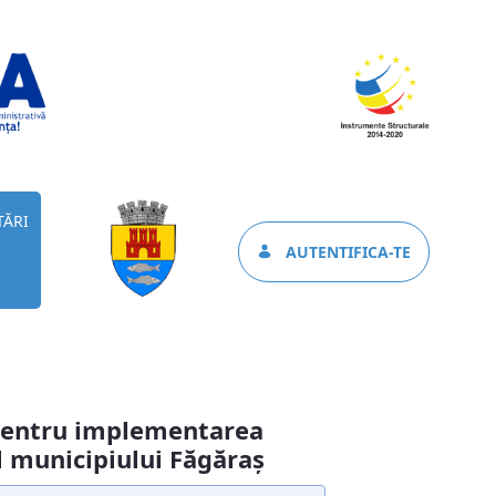
TĂRI
AUTENTIFICA-TE
 pentru implementarea
l municipiului Făgăraş