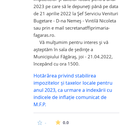
2023 pe care să le depuneţi până pe data
de 21 aprilie 2022 la Şef Serviciu Venituri
Bugetare - D-na Nemeş - Vintilă Nicoleta
sau prin e mail secretanatffiprimaria-
fagaras.ro.
Vă mulţumim pentru interes şi vă
aşteptăm în sala de şedinţe a
Municipiului Făgăraş, joi - 21.04.2022,
începând cu ora 1500.
Hotărârea privind stabilirea
impozitelor și taxelor locale pentru
anul 2023, ca urmare a indexării cu
indicele de inflație comunicat de
M.F.P.
Media evaluarii este de 0 stel
0.0
-